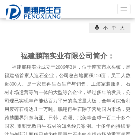
福
建
鹏
小
中
大
翔
实
业
福建鹏翔实业有限公司简介：
有
限
福建鹏翔实业成立于2006年3月，位于南安市水头镇，是
公
福建省首家人造石企业，公司总占地面积150亩，员工人数
司
近800人。是一家集再生石生产与销售、工装家装服务、石
材市场运营等为一体的大型综合企业，经过多年的发展，公
司现已实现年产能达百万平米的高质量大板，全年可综合利
用废碎石粉达几十万吨。鹏翔再生石除了营销国内市场，更
跨越国界到东南亚、日韩，欧洲、北美等全球一百二十多个
国家, 累积无数再生石材的知名经典案例。十多年的持续专
注与创新让鹏翔已成为中国再生石走向全球巿场的重要领军