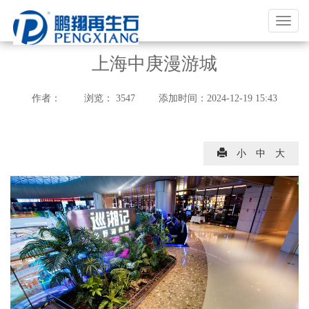
福
建
鹏
上海中庚漫游城
翔
实
作者：
浏览：
3547
添加时间：
2024-12-19 15:43
业
有
限
小
中
大
公
司