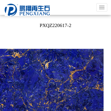
福
建
鹏
PXQZ220617-2
翔
实
业
有
限
公
司